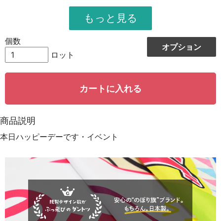
951
11412
12
948
12324
13
個数
オプション
944
13216
14
ロット
942
14130
15
カートに入れる
939
15024
16
935
15895
17
商品説明
931
16758
18
本日ハッピーデーです・イベント
928
15776
19
923
18460
20
921
19341
21
919
20218
22
917
21091
23