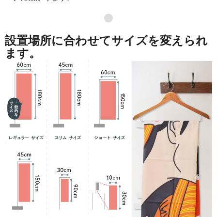
871
41808
48
●
869
42581
49
設置場所に合わせてサイズを変えられ
868
43400
50
ます。