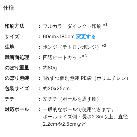
仕様
※1
印刷方法
フルカラーダイレクト印刷
サイズ
60cm×180cm
変更する
※2
生地
ポンジ（テトロンポンジ）
※3
裁断面処理
四辺ヒートカット
のぼり重量
約80g
のぼり包装
1枚ずつ個別包装 PE袋（ポリエチレン）
包装サイズ
約20x25cm
チチ
左チチ（ポールを通す輪）
対応ポール
一般的なポールで使用できます。
ポールサイズ例：長さ2.3m以上、直径
2.2cmや2.5cmなど