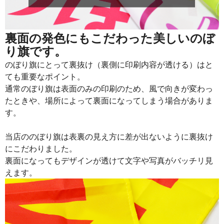
915
21960
24
913
22825
25
裏面の発色にもこだわった美しいのぼ
り旗です。
911
23686
26
のぼり旗にとって裏抜け（裏側に印刷内容が透ける）はと
909
24543
27
ても重要なポイント。
通常のぼり旗は表面のみの印刷のため、風で向きが変わっ
907
25396
28
たときや、場所によって裏面になってしまう場合がありま
905
26245
29
す。
902
27060
30
当店ののぼり旗は表裏の見え方に差が出ないように裏抜け
901
27931
31
にこだわりました。
裏面になってもデザインが透けて文字や写真がバッチリ見
899
28768
32
えます。
897
29601
33
895
30430
34
893
31255
35