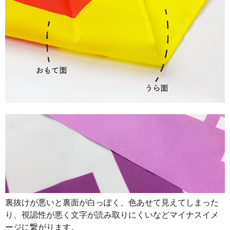
890
32040
36
888
32856
37
887
33706
38
885
34515
39
883
35320
40
880
36080
41
878
36876
42
876
37668
43
874
38456
44
874
39330
45
裏抜けが悪いと裏面が白っぽく、色あせて見えてしまった
873
40158
46
り、視認性が悪く文字が読み取りにくいなどマイナスイメ
872
40984
47
ージに繋がります。