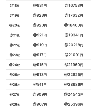
931
16758
18
928
17632
19
923
18460
20
921
19341
21
919
20218
22
917
21091
23
915
21960
24
913
22825
25
911
23686
26
909
24543
27
907
25396
28