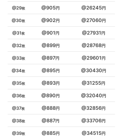
905
26245
29
902
27060
30
901
27931
31
899
28768
32
897
29601
33
895
30430
34
893
31255
35
890
32040
36
888
32856
37
887
33706
38
885
34515
39