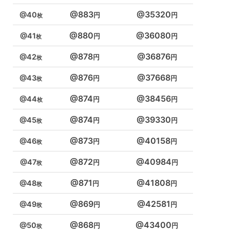
883
35320
40
880
36080
41
878
36876
42
876
37668
43
874
38456
44
874
39330
45
873
40158
46
872
40984
47
871
41808
48
869
42581
49
868
43400
50