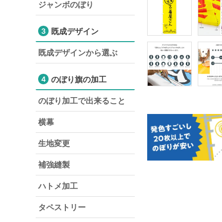
ジャンボのぼり
既成デザイン
3
既成デザインから選ぶ
のぼり旗の加工
4
のぼり加工で出来ること
横幕
生地変更
補強縫製
ハトメ加工
タペストリー