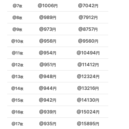
1006
7042
7
989
7912
8
973
8757
9
956
9560
10
954
10494
11
951
11412
12
948
12324
13
944
13216
14
942
14130
15
939
15024
16
935
15895
17