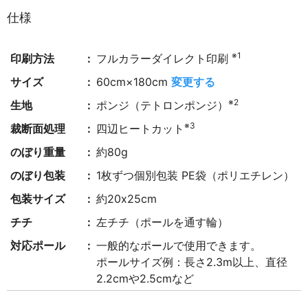
仕様
※1
印刷方法
フルカラーダイレクト印刷
サイズ
60cm×180cm
変更する
※2
生地
ポンジ（テトロンポンジ）
※3
裁断面処理
四辺ヒートカット
のぼり重量
約80g
のぼり包装
1枚ずつ個別包装 PE袋（ポリエチレン）
包装サイズ
約20x25cm
チチ
左チチ（ポールを通す輪）
対応ポール
一般的なポールで使用できます。
ポールサイズ例：長さ2.3m以上、直径
2.2cmや2.5cmなど