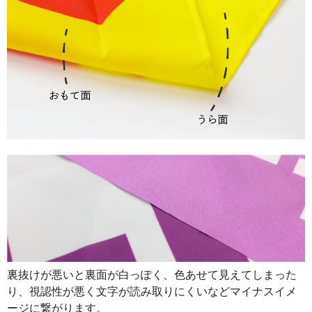
890
32040
36
888
32856
37
887
33706
38
885
34515
39
883
35320
40
880
36080
41
878
36876
42
876
37668
43
874
38456
44
874
39330
45
裏抜けが悪いと裏面が白っぽく、色あせて見えてしまった
873
40158
46
り、視認性が悪く文字が読み取りにくいなどマイナスイメ
872
40984
47
ージに繋がります。