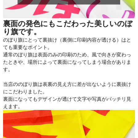
915
21960
24
913
22825
25
裏面の発色にもこだわった美しいのぼ
り旗です。
911
23686
26
のぼり旗にとって裏抜け（裏側に印刷内容が透ける）はと
909
24543
27
ても重要なポイント。
通常のぼり旗は表面のみの印刷のため、風で向きが変わっ
907
25396
28
たときや、場所によって裏面になってしまう場合がありま
905
26245
29
す。
902
27060
30
当店ののぼり旗は表裏の見え方に差が出ないように裏抜け
901
27931
31
にこだわりました。
裏面になってもデザインが透けて文字や写真がバッチリ見
899
28768
32
えます。
897
29601
33
895
30430
34
893
31255
35