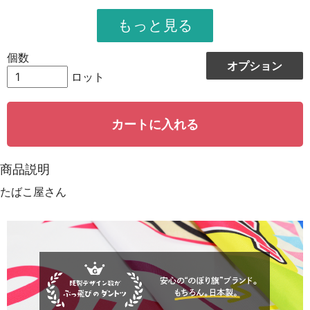
951
11412
12
948
12324
13
個数
オプション
944
13216
14
ロット
942
14130
15
カートに入れる
939
15024
16
935
15895
17
商品説明
931
16758
18
たばこ屋さん
928
15776
19
923
18460
20
921
19341
21
919
20218
22
917
21091
23