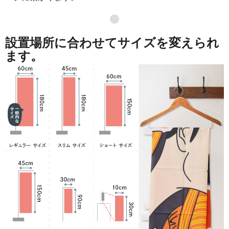
871
41808
48
●
869
42581
49
設置場所に合わせてサイズを変えられ
868
43400
50
ます。