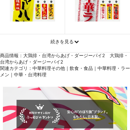
872
40984
47
871
41808
48
869
42581
49
868
43400
50
続きを見る
商品情報：大鶏排・台湾からあげ・ダージーパイ2 大鶏排・
台湾からあげ・ダージーパイ2
関連カテゴリ：中華料理その他｜飲食・食品｜中華料理・ラー
メン｜中華・台湾料理