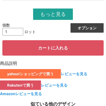
954
10494
11
951
11412
12
948
12324
13
個数
オプション
944
13216
14
ロット
942
14130
15
カートに入れる
939
15024
16
935
15895
17
商品説明
931
16758
18
yahoo!ショッピングで買う
レビューを見る
928
15776
19
923
18460
20
Rakutenで買う
レビューを見る
921
19341
21
Amazonレビューを見る
919
20218
22
似ている他のデザイン