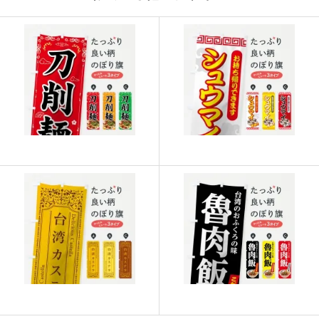
917
21091
23
915
21960
24
913
22825
25
911
23686
26
909
24543
27
907
25396
28
905
26245
29
902
27060
30
901
27931
31
899
28768
32
897
29601
33
895
30430
34