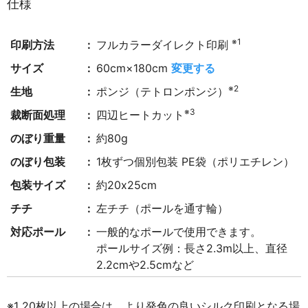
仕様
※1
印刷方法
フルカラーダイレクト印刷
サイズ
60cm×180cm
変更する
※2
生地
ポンジ（テトロンポンジ）
※3
裁断面処理
四辺ヒートカット
のぼり重量
約80g
のぼり包装
1枚ずつ個別包装 PE袋（ポリエチレン）
包装サイズ
約20x25cm
チチ
左チチ（ポールを通す輪）
対応ポール
一般的なポールで使用できます。
ポールサイズ例：長さ2.3m以上、直径
2.2cmや2.5cmなど
※1 20枚以上の場合は、より発色の良いシルク印刷となる場