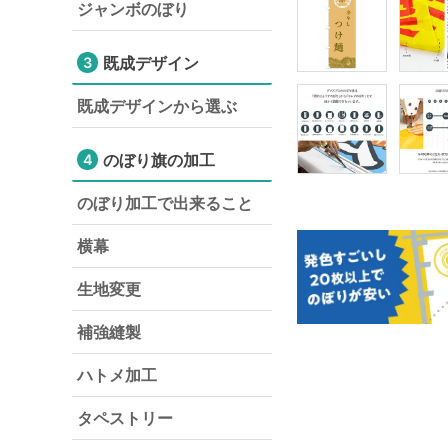
ジャンボのぼり
既成デザイン
3
既成デザインから選ぶ
のぼり旗の加工
4
のぼり加工で出来ること
横幕
生地変更
補強縫製
ハトメ加工
タペストリー