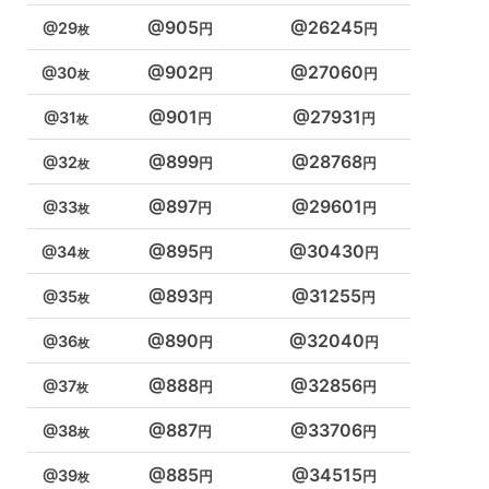
905
26245
29
902
27060
30
901
27931
31
899
28768
32
897
29601
33
895
30430
34
893
31255
35
890
32040
36
888
32856
37
887
33706
38
885
34515
39