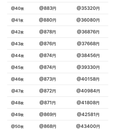
883
35320
40
880
36080
41
878
36876
42
876
37668
43
874
38456
44
874
39330
45
873
40158
46
872
40984
47
871
41808
48
869
42581
49
868
43400
50