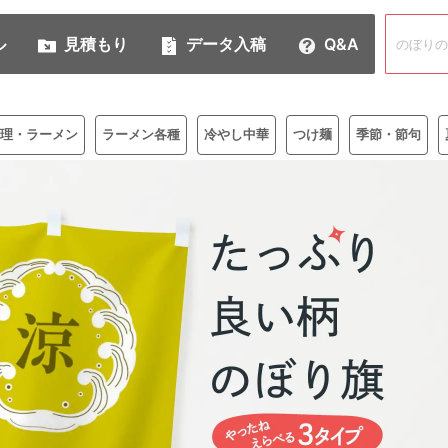
ル
見積もり
データ入稿
Q&A
理・ラーメン
ラーメン各種
冷やし中華
つけ麺
季節・節句