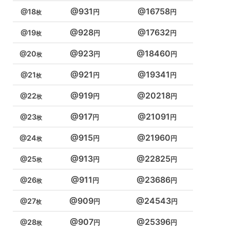
931
16758
18
928
17632
19
923
18460
20
921
19341
21
919
20218
22
917
21091
23
915
21960
24
913
22825
25
911
23686
26
909
24543
27
907
25396
28