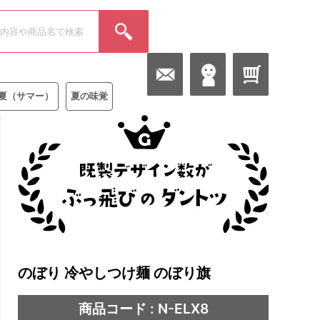
夏（サマー）
夏の味覚
のぼり 冷やしつけ麺 のぼり旗
商品コード : N-ELX8