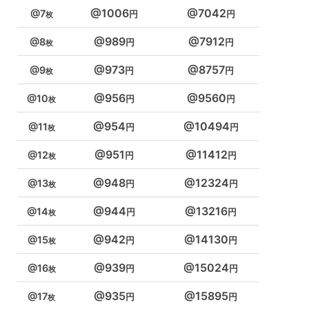
1006
7042
7
989
7912
8
973
8757
9
956
9560
10
954
10494
11
951
11412
12
948
12324
13
944
13216
14
942
14130
15
939
15024
16
935
15895
17