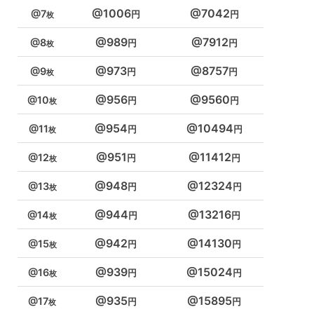
1006
7042
7
989
7912
8
973
8757
9
956
9560
10
954
10494
11
951
11412
12
948
12324
13
944
13216
14
942
14130
15
939
15024
16
935
15895
17