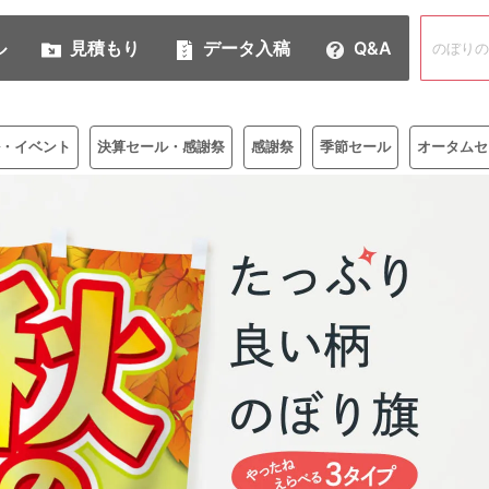
ル
見積もり
データ入稿
Q&A
・イベント
決算セール・感謝祭
感謝祭
季節セール
オータムセ