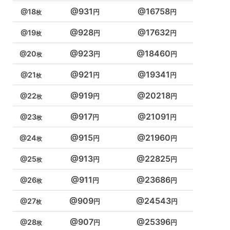
931
16758
18
928
17632
19
923
18460
20
921
19341
21
919
20218
22
917
21091
23
915
21960
24
913
22825
25
911
23686
26
909
24543
27
907
25396
28