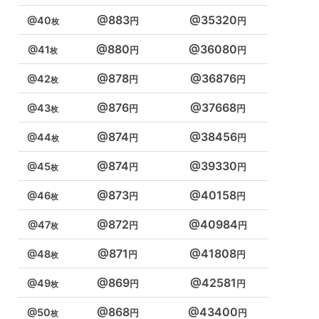
883
35320
40
880
36080
41
878
36876
42
876
37668
43
874
38456
44
874
39330
45
873
40158
46
872
40984
47
871
41808
48
869
42581
49
868
43400
50