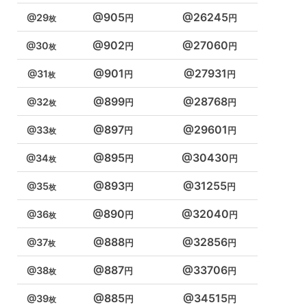
905
26245
29
902
27060
30
901
27931
31
899
28768
32
897
29601
33
895
30430
34
893
31255
35
890
32040
36
888
32856
37
887
33706
38
885
34515
39