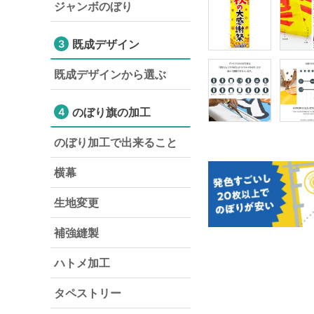
ジャンボのぼり
既成デザイン
3
既成デザインから選ぶ
のぼり旗の加工
4
のぼり加工で出来ること
横幕
生地変更
補強縫製
ハトメ加工
タペストリー