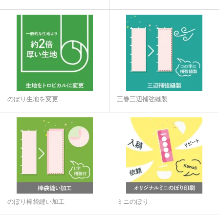
のぼり生地を変更
三巻三辺補強縫製
のぼり棒袋縫い加工
ミニのぼり