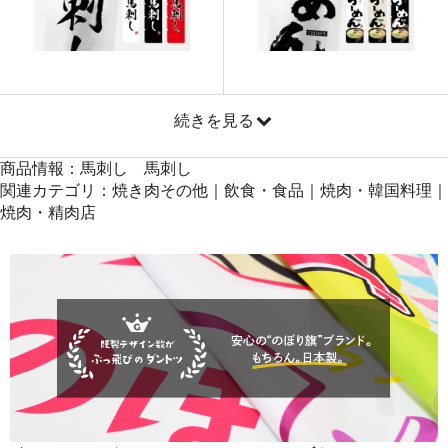
871
41808
48
869
42581
49
868
43400
50
続きを見る
商品情報：馬刺し 馬刺し
関連カテゴリ：焼き肉その他｜飲食・食品｜焼肉・韓国料理｜
焼肉・精肉店