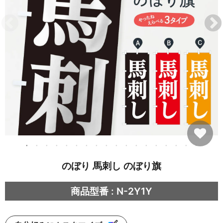
のぼり 馬刺し のぼり旗
商品型番 : N-2Y1Y