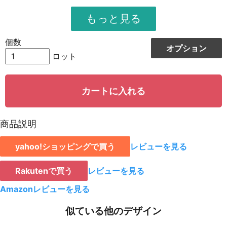
951
11412
12
948
12324
13
個数
オプション
944
13216
14
ロット
942
14130
15
カートに入れる
939
15024
16
935
15895
17
商品説明
931
16758
18
yahoo!ショッピングで買う
レビューを見る
928
15776
19
923
18460
20
Rakutenで買う
レビューを見る
921
19341
21
Amazonレビューを見る
919
20218
22
似ている他のデザイン
917
21091
23