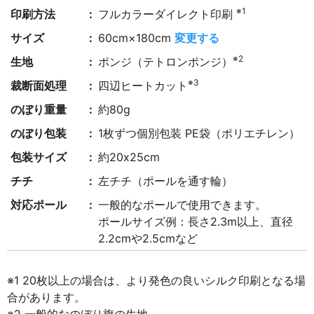
※1
印刷方法
フルカラーダイレクト印刷
サイズ
60cm×180cm
変更する
※2
生地
ポンジ（テトロンポンジ）
※3
裁断面処理
四辺ヒートカット
のぼり重量
約80g
のぼり包装
1枚ずつ個別包装 PE袋（ポリエチレン）
包装サイズ
約20x25cm
チチ
左チチ（ポールを通す輪）
対応ポール
一般的なポールで使用できます。
ポールサイズ例：長さ2.3m以上、直径
2.2cmや2.5cmなど
※1 20枚以上の場合は、より発色の良いシルク印刷となる場
合があります。
※2 一般的なのぼり旗の生地