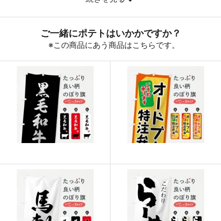
890
32040
36
888
32856
37
887
33706
38
885
34515
39
883
35320
40
880
36080
41
878
36876
42
876
37668
43
874
38456
44
874
39330
45
873
40158
46
872
40984
47