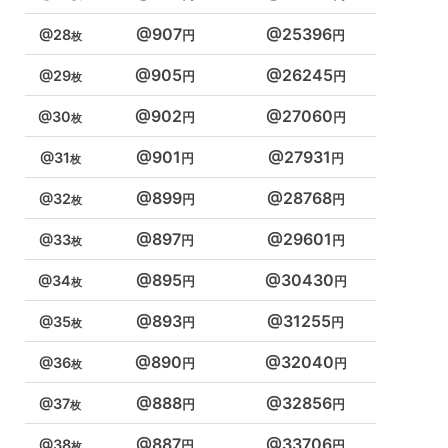
907
25396
28
905
26245
29
902
27060
30
901
27931
31
899
28768
32
897
29601
33
895
30430
34
893
31255
35
890
32040
36
888
32856
37
887
33706
38