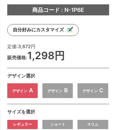
商品コード : N-1P6E
自分好みにカスタマイズ
定価:
3,672円
1,298円
販売価格:
デザイン選択
A
B
C
デザイン
デザイン
デザイン
サイズを選択
レギュラー
ショート
スリム