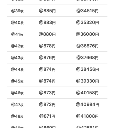
885
34515
39
883
35320
40
880
36080
41
878
36876
42
876
37668
43
874
38456
44
874
39330
45
873
40158
46
872
40984
47
871
41808
48
869
42581
49