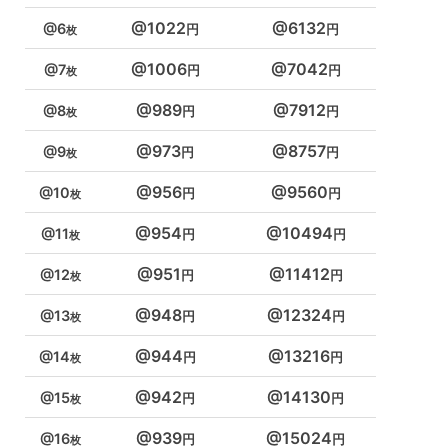
1022
6132
6
1006
7042
7
989
7912
8
973
8757
9
956
9560
10
954
10494
11
951
11412
12
948
12324
13
944
13216
14
942
14130
15
939
15024
16