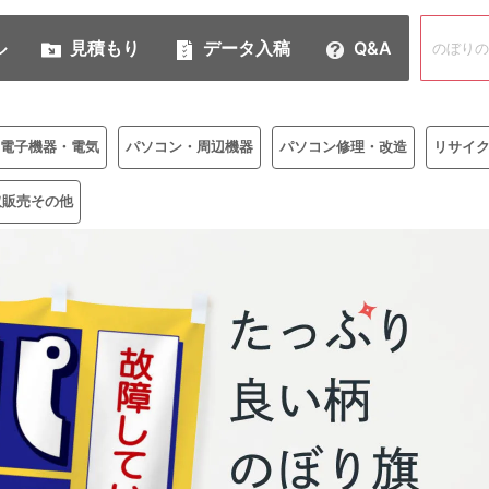
ル
見積もり
データ入稿
Q&A
電子機器・電気
パソコン・周辺機器
パソコン修理・改造
リサイ
取販売その他