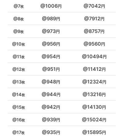
1006
7042
7
989
7912
8
973
8757
9
956
9560
10
954
10494
11
951
11412
12
948
12324
13
944
13216
14
942
14130
15
939
15024
16
935
15895
17