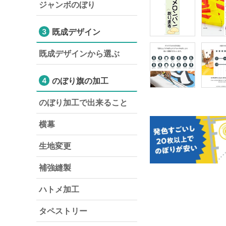
ジャンボのぼり
既成デザイン
3
既成デザインから選ぶ
のぼり旗の加工
4
のぼり加工で出来ること
横幕
生地変更
補強縫製
ハトメ加工
タペストリー