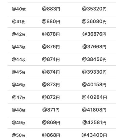
883
35320
40
880
36080
41
878
36876
42
876
37668
43
874
38456
44
874
39330
45
873
40158
46
872
40984
47
871
41808
48
869
42581
49
868
43400
50