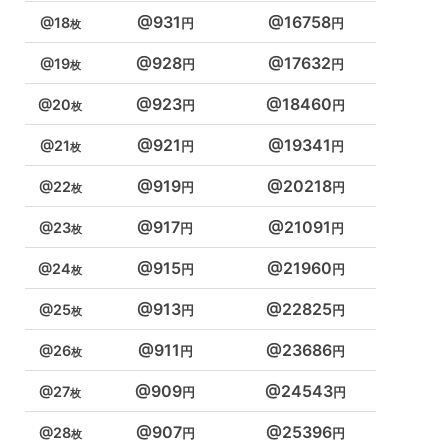
931
16758
18
928
17632
19
923
18460
20
921
19341
21
919
20218
22
917
21091
23
915
21960
24
913
22825
25
911
23686
26
909
24543
27
907
25396
28