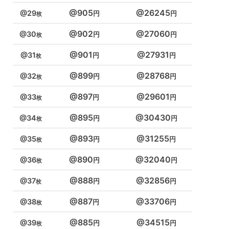
905
26245
29
902
27060
30
901
27931
31
899
28768
32
897
29601
33
895
30430
34
893
31255
35
890
32040
36
888
32856
37
887
33706
38
885
34515
39