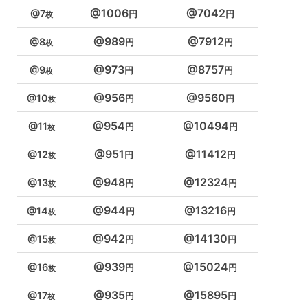
1006
7042
7
989
7912
8
973
8757
9
956
9560
10
954
10494
11
951
11412
12
948
12324
13
944
13216
14
942
14130
15
939
15024
16
935
15895
17