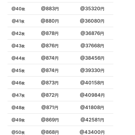
883
35320
40
880
36080
41
878
36876
42
876
37668
43
874
38456
44
874
39330
45
873
40158
46
872
40984
47
871
41808
48
869
42581
49
868
43400
50