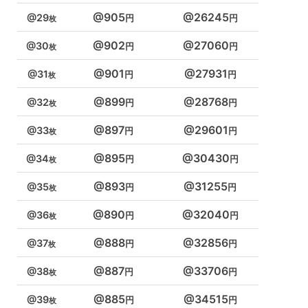
905
26245
29
902
27060
30
901
27931
31
899
28768
32
897
29601
33
895
30430
34
893
31255
35
890
32040
36
888
32856
37
887
33706
38
885
34515
39