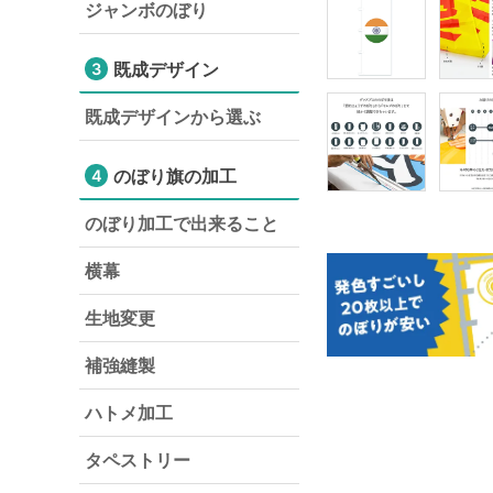
ジャンボのぼり
既成デザイン
3
既成デザインから選ぶ
のぼり旗の加工
4
のぼり加工で出来ること
横幕
生地変更
補強縫製
ハトメ加工
タペストリー