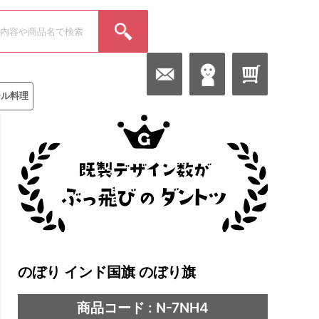
ール料理
のぼり インド国旗 のぼり旗
商品コード : N-7NH4