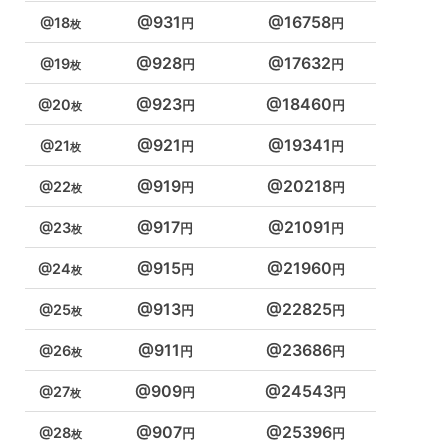
931
16758
18
928
17632
19
923
18460
20
921
19341
21
919
20218
22
917
21091
23
915
21960
24
913
22825
25
911
23686
26
909
24543
27
907
25396
28