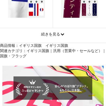
871
41808
48
869
42581
49
868
43400
50
続きを見る
商品情報：イギリス国旗 イギリス国旗
関連カテゴリ：イギリス国旗｜汎用（営業中・セールなど）｜
国旗・フラッグ