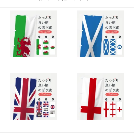
915
21960
24
913
22825
25
911
23686
26
909
24543
27
907
25396
28
905
26245
29
902
27060
30
901
27931
31
899
28768
32
897
29601
33
895
30430
34
893
31255
35