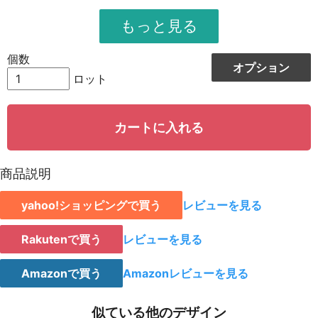
951
11412
12
948
12324
13
個数
オプション
944
13216
14
ロット
942
14130
15
カートに入れる
939
15024
16
935
15895
17
商品説明
931
16758
18
yahoo!ショッピングで買う
レビューを見る
928
15776
19
923
18460
20
Rakutenで買う
レビューを見る
921
19341
21
Amazonで買う
Amazonレビューを見る
919
20218
22
似ている他のデザイン
917
21091
23