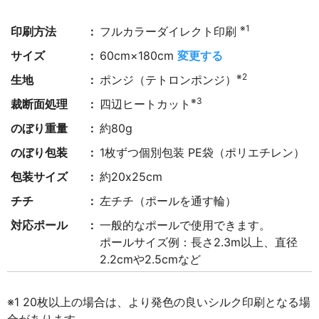
※1
印刷方法
フルカラーダイレクト印刷
サイズ
60cm×180cm
変更する
※2
生地
ポンジ（テトロンポンジ）
※3
裁断面処理
四辺ヒートカット
のぼり重量
約80g
のぼり包装
1枚ずつ個別包装 PE袋（ポリエチレン）
包装サイズ
約20x25cm
チチ
左チチ（ポールを通す輪）
対応ポール
一般的なポールで使用できます。
ポールサイズ例：長さ2.3m以上、直径
2.2cmや2.5cmなど
※1 20枚以上の場合は、より発色の良いシルク印刷となる場
合があります。