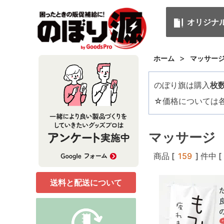
オリジナ
>
ホーム
マッサー
のぼり旗は購入
枚
☆価格については
マッサージ
商品 [
159
] 件中 [
送料と配送について