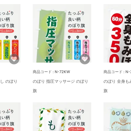
N-72KW
N-
し のぼり
のぼり 指圧マッサージ のぼり
のぼり 全身も
旗
旗