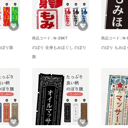
N-29KT
N-
のぼり旗
のぼり 全身もみほぐし のぼり
のぼり もみほ
旗