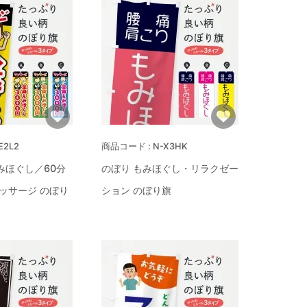
E2L2
N-X3HK
みほぐし／60分
のぼり もみほぐし・リラクゼー
マッサージ のぼり
ション のぼり旗