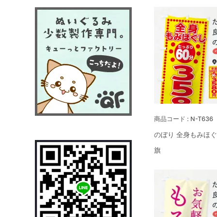
N-T636
のぼり 全身もみほぐ
旗