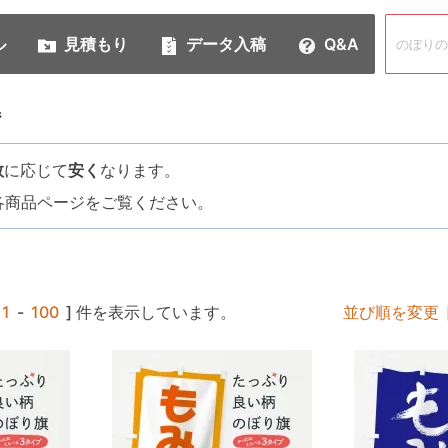
ル
見積もり
データ入稿
Q&A
ジ
数
に応じて
安く
なります。
各商品ページをご覧ください。
1
-
100
] 件を表示しています。
並び順を変更