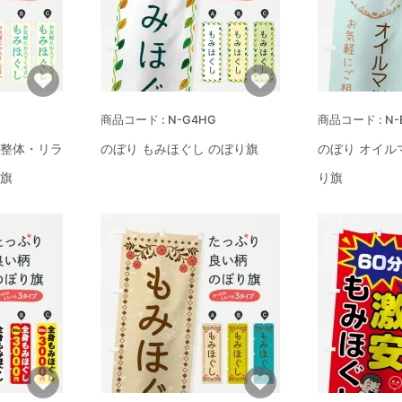
N-G4HG
N-
・整体・リラ
のぼり もみほぐし のぼり旗
のぼり オイル
り旗
り旗