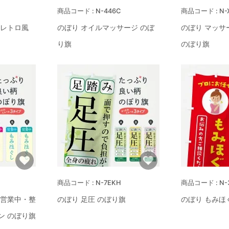
N-446C
N-
・レトロ風
のぼり オイルマッサージ のぼ
のぼり マッサ
り旗
のぼり旗
N-7EKH
N-
・営業中・整
のぼり 足圧 のぼり旗
のぼり もみほ
ン のぼり旗