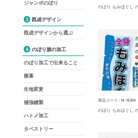
ジャンボのぼり
のぼり もみほぐし 
既成デザイン
3
既成デザインから選ぶ
のぼり旗の加工
4
のぼり加工で出来ること
横幕
生地変更
N-1E8N
補強縫製
のぼり もみほぐし 
ハトメ加工
タペストリー