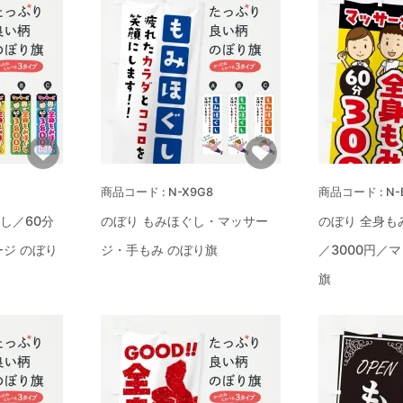
N-X9G8
N-
し／60分
のぼり もみほぐし・マッサー
のぼり 全身も
ージ のぼり
ジ・手もみ のぼり旗
／3000円／
旗