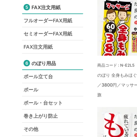
FAX注文用紙
5
フルオーダーFAX用紙
セミオーダーFAX用紙
FAX注文用紙
のぼり用品
6
N-E2L5
のぼり 全身もみほぐ
ポール立て台
／3800円／マッサ
ポール
旗
ポール・台セット
巻き上がり防止
その他