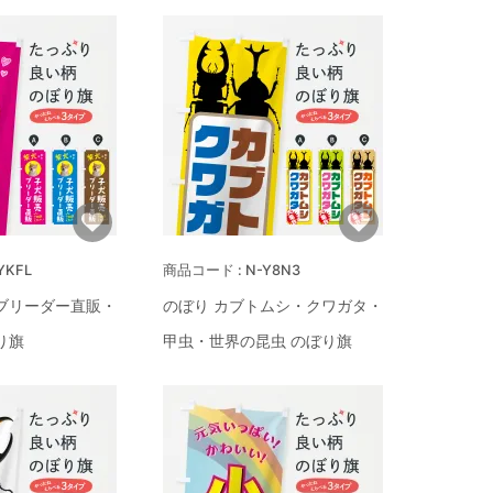
YKFL
N-Y8N3
ブリーダー直販・
のぼり カブトムシ・クワガタ・
り旗
甲虫・世界の昆虫 のぼり旗