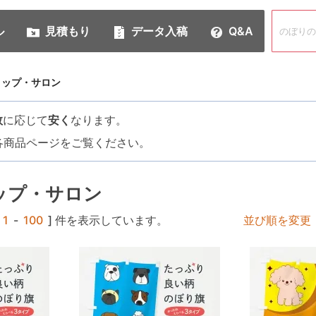
ル
見積もり
データ入稿
Q&A
ョップ・サロン
数
に応じて
安く
なります。
各商品ページをご覧ください。
ップ・サロン
1
-
100
] 件を表示しています。
並び順を変更