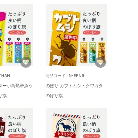
THAN
N-EFN9
ター小鳥熱帯魚う
のぼり カブトムシ・クワガタ
り旗
のぼり旗