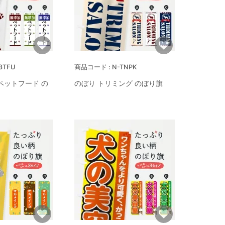
3TFU
N-TNPK
ペットフード の
のぼり トリミング のぼり旗