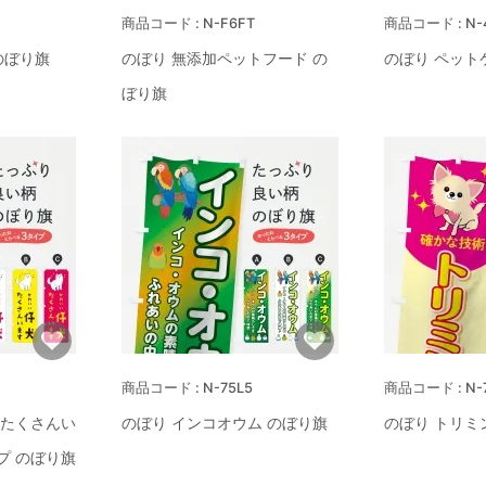
N-F6FT
N-
のぼり旗
のぼり 無添加ペットフード の
のぼり ペット
ぼり旗
N-75L5
N-
犬たくさんい
のぼり インコオウム のぼり旗
のぼり トリミ
プ のぼり旗