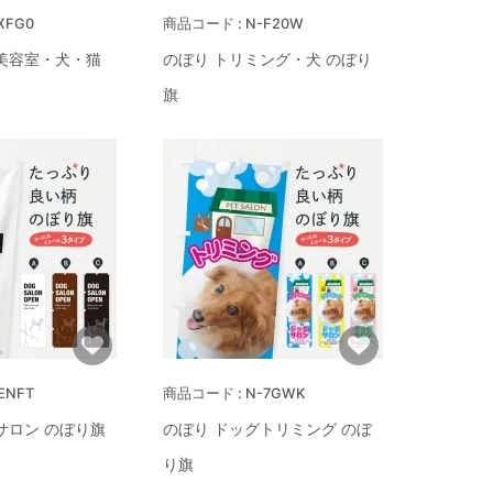
XFG0
N-F20W
美容室・犬・猫
のぼり トリミング・犬 のぼり
旗
ENFT
N-7GWK
サロン のぼり旗
のぼり ドッグトリミング のぼ
り旗