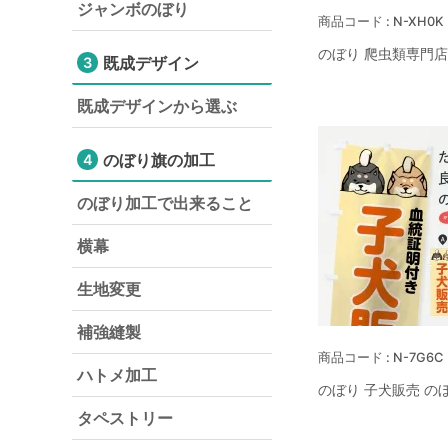
ジャンボのぼり
N-XH0K
のぼり 爬虫類専門店
既成デザイン
3
既成デザインから選ぶ
のぼり旗の加工
4
のぼり加工で出来ること
横幕
生地変更
補強縫製
N-7G6C
ハトメ加工
のぼり 子犬販売 の
タペストリー