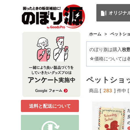
オリジナ
>
ホーム
ペットシ
のぼり旗は購入
枚
☆価格については
ペットショ
商品 [
283
] 件中 [
送料と配送について