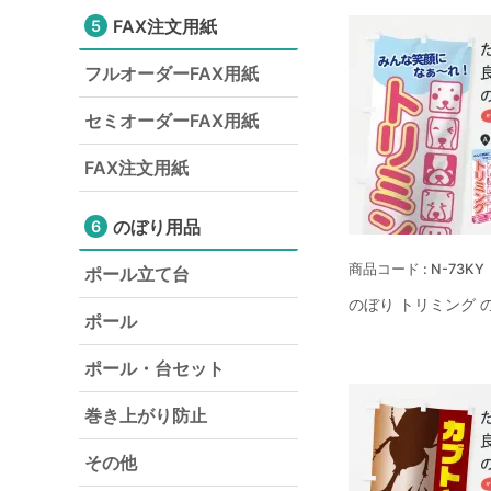
FAX注文用紙
5
フルオーダーFAX用紙
セミオーダーFAX用紙
FAX注文用紙
のぼり用品
6
N-73KY
ポール立て台
のぼり トリミング 
ポール
ポール・台セット
巻き上がり防止
その他